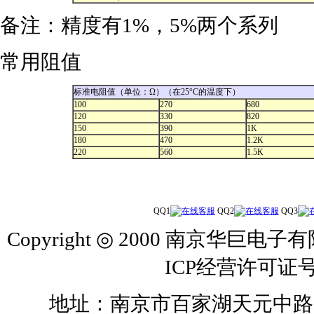
备注：精度有1%，5%两个系列
常用阻值
标准电阻值（单位：Ω）（在25°C的温度下）
100
270
680
120
330
820
150
390
1K
180
470
1.2K
220
560
1.5K
QQ1
QQ2
QQ3
Copyright ◎ 2000 南京华巨电子有
ICP经营许可证号
地址：南京市百家湖天元中路126号 