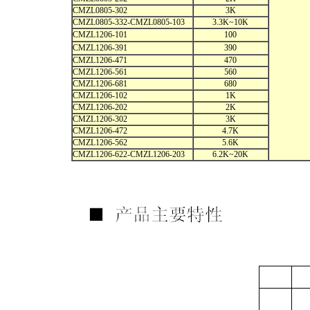
CMZL0805-302
3K
CMZL0805-332-CMZL0805-103
3.3K~10K
CMZL1206-101
100
CMZL1206-391
390
CMZL1206-471
470
CMZL1206-561
560
CMZL1206-681
680
CMZL1206-102
1K
CMZL1206-202
2K
CMZL1206-302
3K
CMZL1206-472
4.7K
CMZL1206-562
5.6K
CMZL1206-622-CMZL1206-203
6.2K~20K