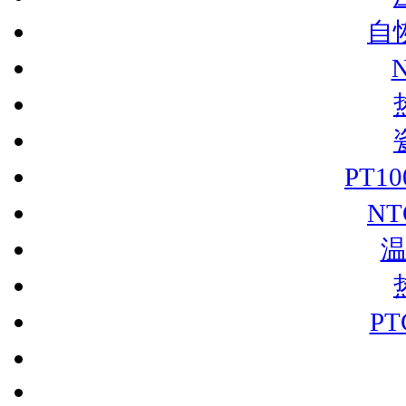
自
PT1
N
P