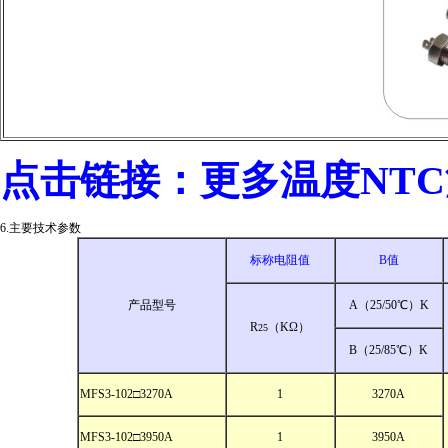
点击链接：
更多温度NT
6.主要技术参数
标称电阻值
B值
产品型号
A（25/50℃）K
R
（KΩ）
25
B（25/85℃）K
MFS3-102□3270A
1
3270A
MFS3-102□3950A
1
3950A