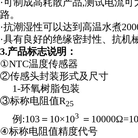
·可制成高耗散产品,测试电流可
路。
·抗潮湿性可以达到高温水煮20
·具有良好的绝缘密封性、抗机
3.产品标志说明：
①NTC温度传感器
②传感头封装形式及尺寸
1-环氧树脂包装
③标称电阻值R
25
3
例:103＝10×10
＝10000Ω=1
④标称电阻值精度代号