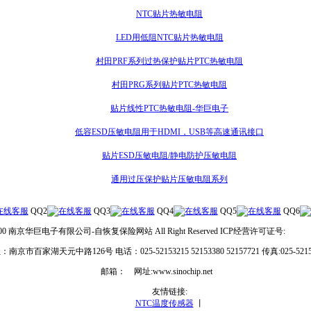
NTC贴片热敏电阻
LED用低阻NTC贴片热敏电阻
村田PRF系列过热保护贴片PTC热敏电阻
村田PRG系列贴片PTC热敏电阻
贴片线性PTC热敏电阻-华巨电子
低容ESD压敏电阻用于HDMI，USB等高速通讯接口
贴片ESD压敏电阻/静电防护压敏电阻
通用过压保护贴片压敏电阻系列
QQ2
QQ3
QQ4
QQ5
QQ6
◎ 2000 南京华巨电子有限公司-自恢复保险网站 All Right Reserved ICP经营许可证号:
苏ICP
南京市百家湖天元中路126号 电话：025-52153215 52153380 52157721 传真:025-5215
邮箱：
网址:www.sinochip.net
友情链接:
NTC温度传感器
丨