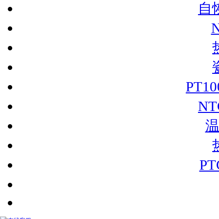
自
PT1
N
P