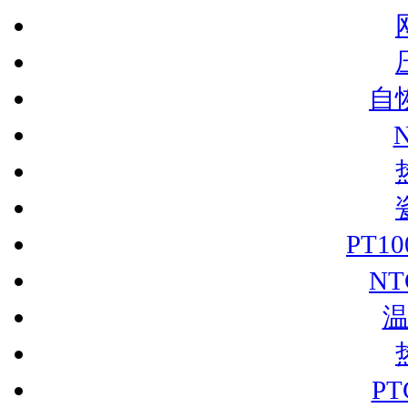
自
PT1
N
P