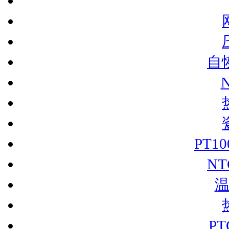
自
PT1
N
P