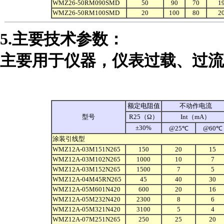
WMZ26-50RM090SMD
50
90
70
1
WMZ26-50RM100SMD
20
100
80
2
5.主要技术参数：
主要用于仪器，仪表过载、过流
额定电阻值
不动作电流
型号
R25（Ω）
Int（mA）
±30%
@25℃
@60℃
涂装引线型
WMZ12A-03M151N265
150
20
15
WMZ12A-03M102N265
1000
10
7
WMZ12A-03M152N265
1500
7
5
WMZ12A-04M45RN265
45
40
30
WMZ12A-05M601N420
600
20
16
WMZ12A-05M232N420
2300
8
6
WMZ12A-05M321N420
3100
5
4
WMZ12A-07M251N265
250
25
20