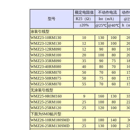
额定电阻值
不动作电流
动作
型号
R25（Ω）
Int（mA）
@2
±20%
It（
@25℃
@40℃
涂装引线型
WMZ23-10RM130
10
130
100
2
WMZ23-12RM130
12
130
100
2
WMZ23-12RM090
12
90
80
1
WMZ23-20RM100
20
100
80
2
WMZ23-35RM090
35
90
75
1
WMZ23-40RM080
40
80
70
1
WMZ23-50RM070
50
70
60
1
WMZ23-50RM075
50
75
60
1
WMZ23-55RM070
55
70
60
1
无涂装引线型
WMZ25-9ROM160
9
160
130
3
WMZ25-25RM100
25
100
80
2
WMZ25-25RM120
25
120
100
3
下面为SMD贴片型
WMZ26-10RM180SMD
10
180
140
3
WMZ26-25RM130SMD
25
130
100
2