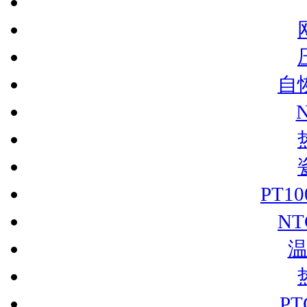
自
PT1
N
P