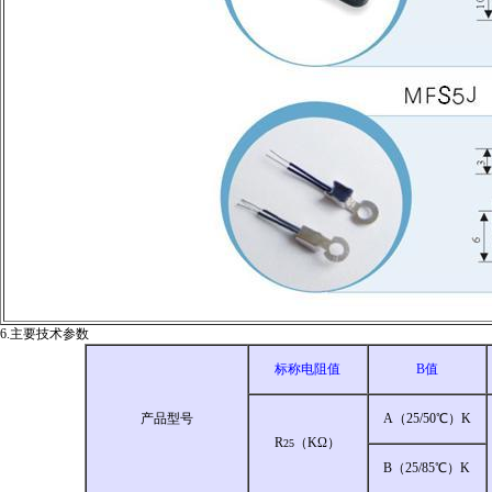
6.主要技术参数
标称电阻值
B值
产品型号
A（25/50℃）K
R
（KΩ）
25
B（25/85℃）K