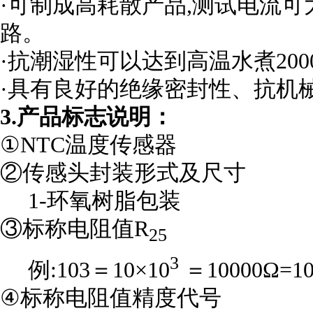
·可制成高耗散产品,测试电流可
路。
·抗潮湿性可以达到高温水煮20
·具有良好的绝缘密封性、抗机
3.产品标志说明：
①NTC温度传感器
②传感头封装形式及尺寸
1-环氧树脂包装
③标称电阻值R
25
3
例:103＝10×10
＝10000Ω=1
④标称电阻值精度代号